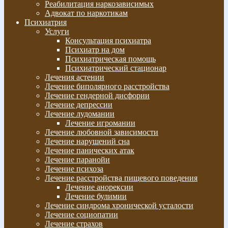
Реабилитация наркозависимых
Адвокат по наркотикам
Психиатрия
Услуги
Консультация психиатра
Психиатр на дом
Психиатрическая помощь
Психиатрический стационар
Лечения астении
Лечение биполярного расстройства
Лечение гендерной дисфории
Лечение депрессии
Лечение лудомании
Лечение игромании
Лечение любовной зависимости
Лечение нарушений сна
Лечение панических атак
Лечение паранойи
Лечение психоза
Лечение расстройства пищевого поведения
Лечение анорексии
Лечение булимии
Лечение синдрома хронической усталости
Лечение социопатии
Лечение страхов