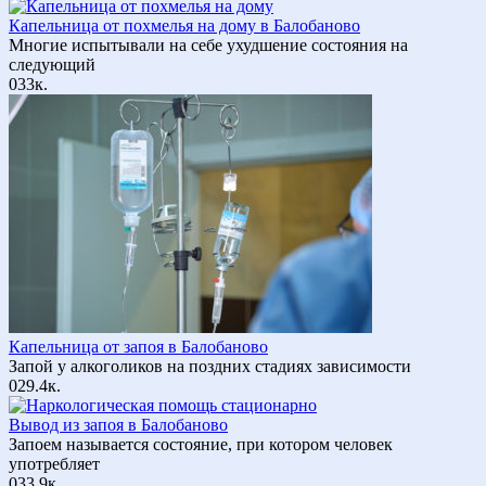
Капельница от похмелья на дому в Балобаново
Многие испытывали на себе ухудшение состояния на
следующий
0
33к.
Капельница от запоя в Балобаново
Запой у алкоголиков на поздних стадиях зависимости
0
29.4к.
Вывод из запоя в Балобаново
Запоем называется состояние, при котором человек
употребляет
0
33.9к.