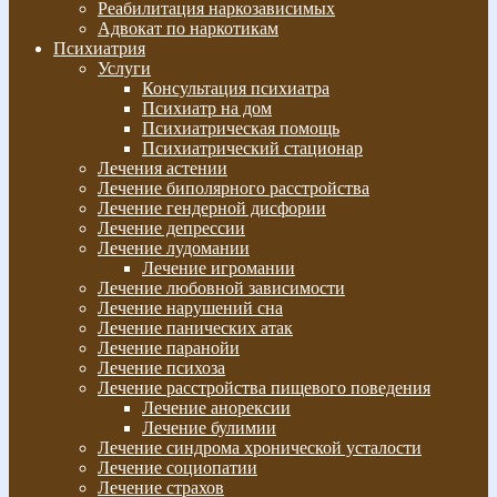
Реабилитация наркозависимых
Адвокат по наркотикам
Психиатрия
Услуги
Консультация психиатра
Психиатр на дом
Психиатрическая помощь
Психиатрический стационар
Лечения астении
Лечение биполярного расстройства
Лечение гендерной дисфории
Лечение депрессии
Лечение лудомании
Лечение игромании
Лечение любовной зависимости
Лечение нарушений сна
Лечение панических атак
Лечение паранойи
Лечение психоза
Лечение расстройства пищевого поведения
Лечение анорексии
Лечение булимии
Лечение синдрома хронической усталости
Лечение социопатии
Лечение страхов